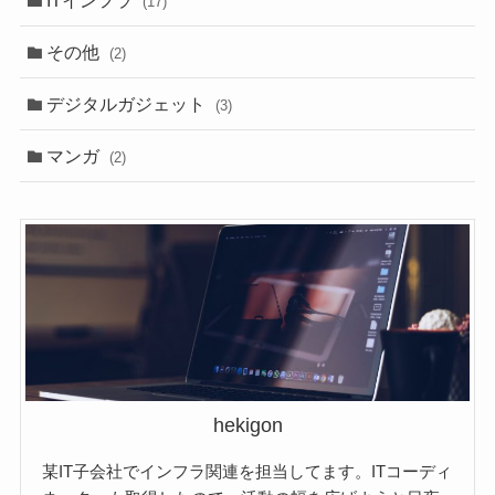
(17)
その他
(2)
デジタルガジェット
(3)
マンガ
(2)
hekigon
某IT子会社でインフラ関連を担当してます。ITコーディ