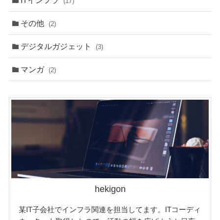
(17)
その他
(2)
デジタルガジェット
(3)
マンガ
(2)
hekigon
某IT子会社でインフラ関連を担当してます。ITコーディ